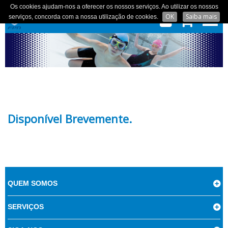
Os cookies ajudam-nos a oferecer os nossos serviços. Ao utilizar os nossos
OK
Saiba mais
serviços, concorda com a nossa utilização de cookies.
Disponível Brevemente.
QUEM SOMOS
SERVIÇOS