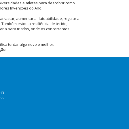
iversidades e atletas para descobrir como
hores Invenções do Ano.
rrastar, aumentar a flutuabilidade, regular a
 Também estou a resiliência de tecido,
ria para triatlos, onde os concorrentes
fica tentar algo novo e melhor.
ção
.
13 –
255