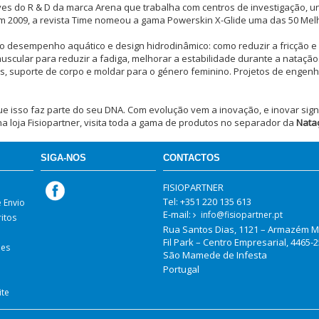
s do R & D da marca Arena que trabalha com centros de investigação, un
Em 2009, a revista Time nomeou a gama Powerskin X-Glide uma das 50 Mel
o desempenho aquático e design hidrodinâmico: como reduzir a fricção e a
scular para reduzir a fadiga, melhorar a estabilidade durante a natação.
s, suporte de corpo e moldar para o género feminino. Projetos de engenha
ue isso faz parte do seu DNA. Com evolução vem a inovação, e inovar signi
a loja Fisiopartner, visita toda a gama de produtos no separador da
Nata
SIGA-NOS
CONTACTOS
FISIOPARTNER
Tel: +351 220 135 613
e Envio
E-mail:
info@fisiopartner.pt
ritos
Rua Santos Dias, 1121 – Armazém M
s
Fil Park – Centro Empresarial, 4465-
ões
São Mamede de Infesta
Portugal
ite