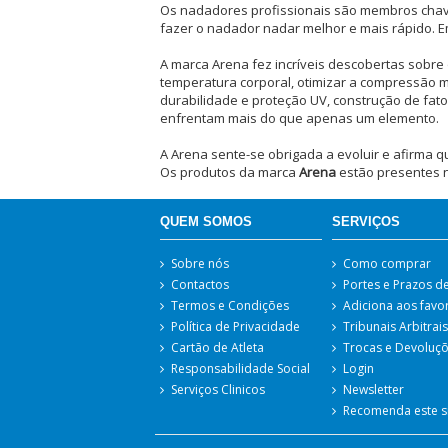
Os nadadores profissionais são membros chave
fazer o nadador nadar melhor e mais rápido. 
A marca Arena fez incríveis descobertas sobre 
temperatura corporal, otimizar a compressão mu
durabilidade e proteção UV, construção de fato
enfrentam mais do que apenas um elemento.
A Arena sente-se obrigada a evoluir e afirma q
Os produtos da marca
Arena
estão presentes n
QUEM SOMOS
SERVIÇOS
Sobre nós
Como comprar
Contactos
Portes e Prazos d
Termos e Condições
Adiciona aos favo
Política de Privacidade
Tribunais Arbitrai
Cartão de Atleta
Trocas e Devoluç
Responsabilidade Social
Login
Serviços Clinicos
Newsletter
Recomenda este s