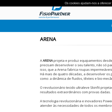
Os cookies ajudam-nos a oferecer o
ARENA
A
ARENA
projeta e produz equipamentos desde 
precisam desenvolver o seu talento, não só p
isso, que a Arena fabrica roupas impermeáveis 
Há mais de quatro décadas, a desenvolver os p
como: a dinâmica de fluidos, têxteis e bio-mecâ
O revolucionário tecido ultraleve Skinfit proj
resultados extraordinários com provas dadas.
A tecnologia revolucionária e inovadores Powe
atender às necessidades de todos os membros