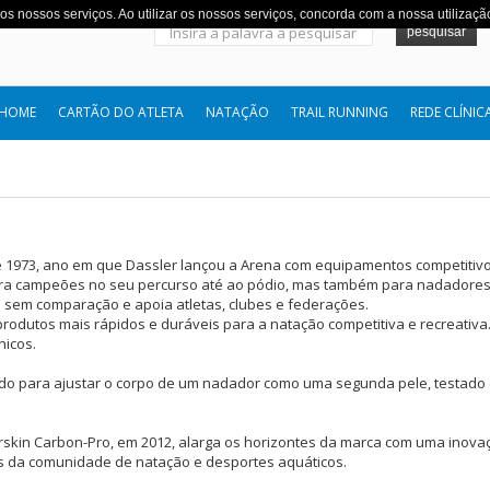
s nossos serviços. Ao utilizar os nossos serviços, concorda com a nossa utilizaçã
pesquisar
HOME
CARTÃO DO ATLETA
NATAÇÃO
TRAIL RUNNING
REDE CLÍNIC
1973, ano em que Dassler lançou a Arena com equipamentos competitivos 
ara campeões no seu percurso até ao pódio, mas também para nadadores 
​​sem comparação e apoia atletas, clubes e federações.
rodutos mais rápidos e duráveis ​​para a natação competitiva e recreativ
nicos.
etado para ajustar o corpo de um nadador como uma segunda pele, testado
rskin Carbon-Pro, em 2012, alarga os horizontes da marca com uma inova
 da comunidade de natação e desportes aquáticos.