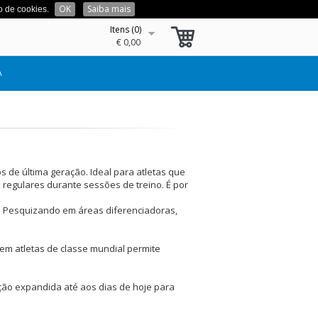
OK
Saiba mais
o de cookies.
LOGIN OU REGISTE-SE
Itens (
0
)
€ 0,00
A
de última geração. Ideal para atletas que
regulares durante sessões de treino. É por
a. Pesquizando em áreas diferenciadoras,
 em atletas de classe mundial permite
ção expandida até aos dias de hoje para